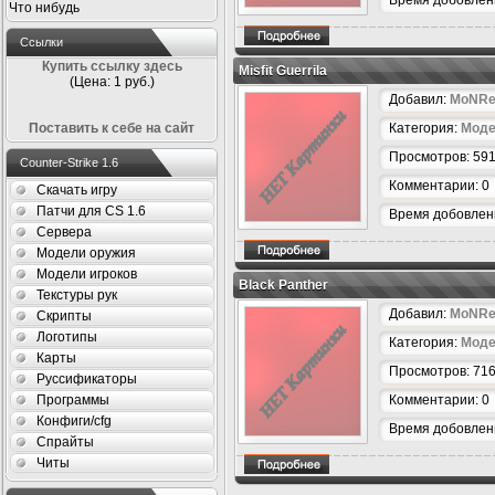
Время добовлени
Что нибудь
Ссылки
Купить ссылку здесь
Misfit Guerrila
(Цена: 1 руб.)
Добавил:
MoNRe
Поставить к себе на сайт
Категория:
Моде
Просмотров: 59
Counter-Strike 1.6
Комментарии: 0
Скачать игру
Патчи для CS 1.6
Время добовлени
Сервера
Модели оружия
Модели игроков
Black Panther
Текстуры рук
Добавил:
MoNRe
Скрипты
Логотипы
Категория:
Моде
Карты
Просмотров: 71
Руссификаторы
Программы
Комментарии: 0
Конфиги/cfg
Время добовлени
Спрайты
Читы