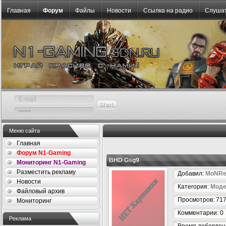
Главная
Форум
Файлы
Новости
Ссылка на радио
Слушат
Меню сайта
Главная
Форум N1-Gaming
BHD Gsg9
Мониторинг N1-Gaming
Разместить рекламу
Добавил:
MoNRe
Новости
Категория:
Моде
Файловый архив
Просмотров: 71
Мониторинг
Комментарии: 0
Реклама