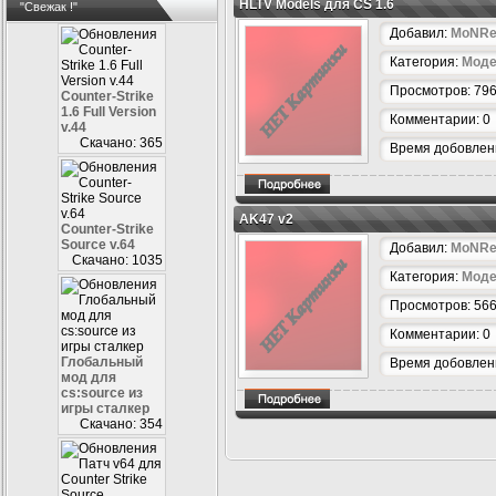
HLTV Models для CS 1.6
"Свежак !"
Добавил:
MoNRe
Категория:
Моде
Просмотров: 79
Counter-Strike
1.6 Full Version
Комментарии: 0
v.44
Скачано: 365
Время добовлени
AK47 v2
Counter-Strike
Source v.64
Добавил:
MoNRe
Скачано: 1035
Категория:
Моде
Просмотров: 56
Комментарии: 0
Глобальный
Время добовлени
мод для
cs:source из
игры сталкер
Скачано: 354