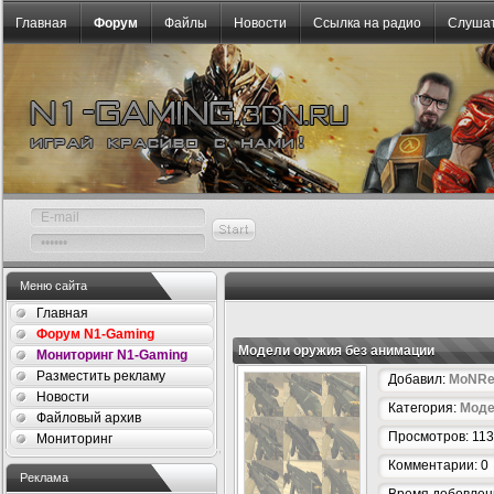
Главная
Форум
Файлы
Новости
Ссылка на радио
Слушат
Меню сайта
Главная
Форум N1-Gaming
Модели оружия без анимации
Мониторинг N1-Gaming
Разместить рекламу
Добавил:
MoNRe
Новости
Категория:
Моде
Файловый архив
Просмотров: 11
Мониторинг
Комментарии: 0
Реклама