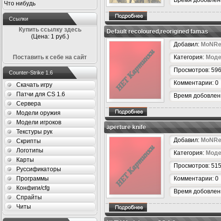
Время добовлени
Что нибудь
Ссылки
Купить ссылку здесь
Default recoloured,reorigined famas
(Цена: 1 руб.)
Добавил:
MoNRe
Поставить к себе на сайт
Категория:
Моде
Просмотров: 59
Counter-Strike 1.6
Комментарии: 0
Скачать игру
Патчи для CS 1.6
Время добовлени
Сервера
Модели оружия
Модели игроков
aperture knife
Текстуры рук
Добавил:
MoNRe
Скрипты
Логотипы
Категория:
Моде
Карты
Просмотров: 51
Руссификаторы
Программы
Комментарии: 0
Конфиги/cfg
Время добовлени
Спрайты
Читы