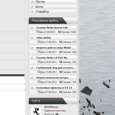
Патчи
Боты
Спрайты
Популярные файлы
Counter-Strike Source v.64
Дата:21.08.2011
Скачано: 1035
m4a1 adidas
Дата:17.08.2011
Скачано: 470
weapons pack из игры Medal ...
Дата:17.08.2011
Скачано: 406
Counter-Strike 1.6 Full Ver...
Дата:19.09.2011
Скачано: 365
Глобальный мод для cs:sourc...
Дата:21.08.2011
Скачано: 354
Default recoloured,reorigin...
Дата:07.06.2011
Скачано: 318
Голосовые приколы в CS 1.6
Дата:07.06.2011
Скачано: 309
ТОР 5
MoNReaL
Администраторы
Файлов:
36