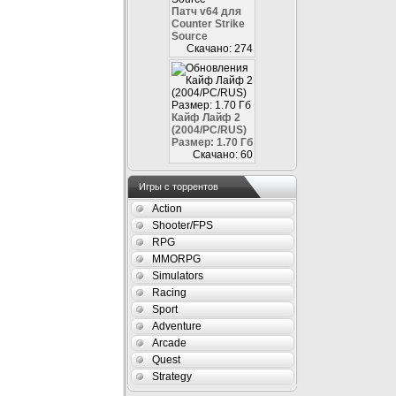
Патч v64 для
Counter Strike
Source
Скачано: 274
Кайф Лайф 2
(2004/PC/RUS)
Размер: 1.70 Гб
Скачано: 60
Игры с торрентов
Action
Shooter/FPS
RPG
MMORPG
Simulators
Racing
Sport
Adventure
Arcade
Quest
Strategy