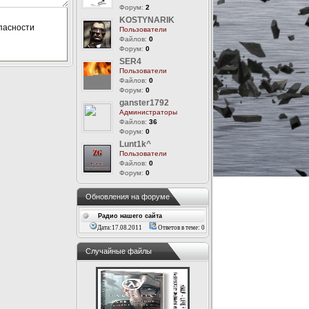
Форум:
2
KOSTYNARIK
Пользователи
Файлов:
0
Форум:
0
SER4
Пользователи
Файлов:
0
Форум:
0
ganster1792
Администраторы
Файлов:
36
Форум:
0
Lunt1k^
Пользователи
Файлов:
0
Форум:
0
Обновления на форуме
Радио нашего сайта
Дата:17.08.2011
Ответов в теме: 0
Случайные файлы