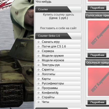
Что нибудь
Ссылки
Купить ссылку здесь
Голосовые прик
(Цена: 1 руб.)
Поставить к себе на сайт
Counter-Strike 1.6
Скачать игру
Патчи для CS 1.6
Сервера
Модели оружия
Модели игроков
Обычные прице
Текстуры рук
Скрипты
Логотипы
Карты
Руссификаторы
Программы
Конфиги/cfg
Спрайты
Читы