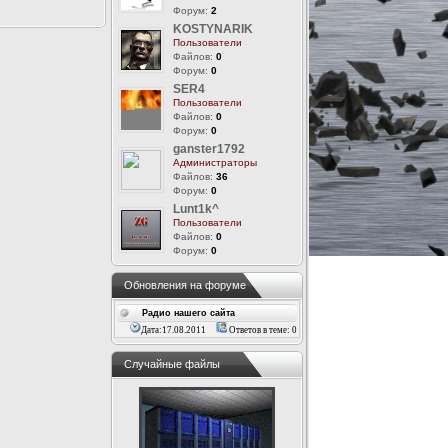
Форум:
2
KOSTYNARIK
Пользователи
Файлов:
0
Форум:
0
SER4
Пользователи
Файлов:
0
Форум:
0
ganster1792
Администраторы
Файлов:
36
Форум:
0
Lunt1k^
Пользователи
Файлов:
0
Форум:
0
Обновления на форуме
Радио нашего сайта
Дата:17.08.2011
Ответов в теме: 0
Случайные файлы