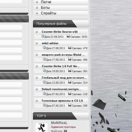
Патчи
Боты
Спрайты
Популярные файлы
Counter-Strike Source v.64
Дата:21.08.2011
Скачано: 1035
m4a1 adidas
Дата:17.08.2011
Скачано: 470
weapons pack из игры Medal ...
Дата:17.08.2011
Скачано: 406
Counter-Strike 1.6 Full Ver...
Дата:19.09.2011
Скачано: 365
Глобальный мод для cs:sourc...
Дата:21.08.2011
Скачано: 354
Default recoloured,reorigin...
Дата:07.06.2011
Скачано: 318
Голосовые приколы в CS 1.6
Дата:07.06.2011
Скачано: 309
ТОР 5
MoNReaL
Администраторы
Файлов:
36