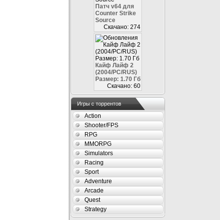
Патч v64 для
Counter Strike
Source
Скачано: 274
Кайф Лайф 2
(2004/PC/RUS)
Размер: 1.70 Гб
Скачано: 60
Игры с торрентов
Action
Shooter/FPS
RPG
MMORPG
Simulators
Racing
Sport
Adventure
Arcade
Quest
Strategy