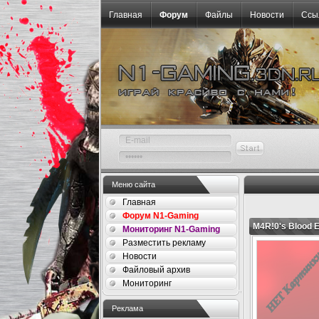
Главная
Форум
Файлы
Новости
Ссы
Меню сайта
Главная
Форум N1-Gaming
M4R!0's Blood E
Мониторинг N1-Gaming
Разместить рекламу
Новости
Файловый архив
Мониторинг
Реклама