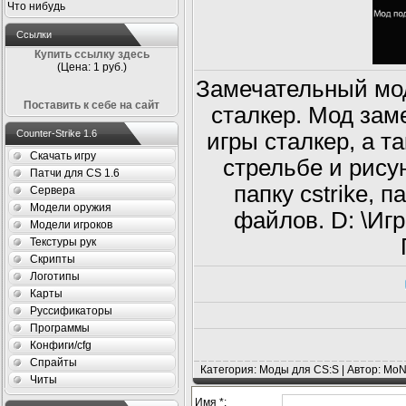
Что нибудь
Ссылки
Купить ссылку здесь
(Цена: 1 руб.)
Замечательный мод
Поставить к себе на сайт
сталкер. Мод зам
Counter-Strike 1.6
игры сталкер, а т
Скачать игру
стрельбе и рису
Патчи для CS 1.6
папку cstrike, 
Сервера
Модели оружия
файлов. D: \Игры
Модели игроков
Текстуры рук
Скрипты
Логотипы
Карты
Руссификаторы
Программы
Конфиги/cfg
Спрайты
Категория: Моды для CS:S | Автор: MoN
Читы
Имя *: