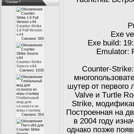
"Свежак !"
P
Counter-Strike
1.6 Full Version
Exe ver
v.44
Скачано: 365
Exe build: 19
Emulator: 
Counter-Strike
Source v.64
Counter-Strike
Скачано: 1035
многопользоват
шутер от первого
Valve и Turtle R
Глобальный
Strike, модификац
мод для
cs:source из
Построенная на д
игры сталкер
Скачано: 354
в 2004 году изнач
однако позже поя