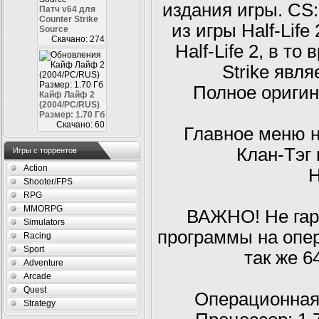
издания игры. CS
Патч v64 для
Counter Strike
из игры Half-Lif
Source
Скачано: 274
Half-Life 2, в то
Strike явля
Полное оригин
Кайф Лайф 2
(2004/PC/RUS)
Размер: 1.70 Гб
Скачано: 60
Главное меню н
Клан-Тэг
Игры с торрентов
Action
Н
Shooter/FPS
RPG
MMORPG
ВАЖНО! Не гар
Simulators
программы на опе
Racing
Sport
так же 6
Adventure
Arcade
Quest
Операционная 
Strategy