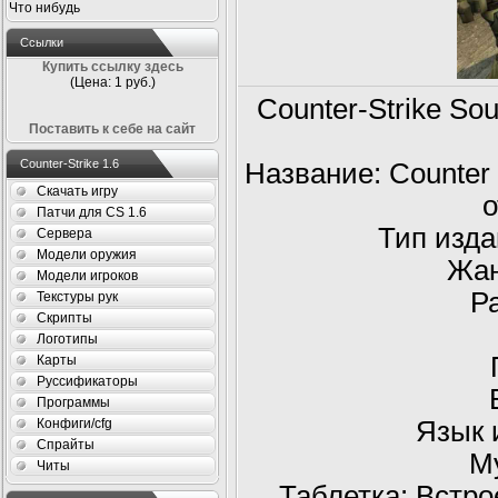
Что нибудь
Ссылки
Купить ссылку здесь
(Цена: 1 руб.)
Counter-Strike So
Поставить к себе на сайт
Counter-Strike 1.6
Название: Counter 
Скачать игру
о
Патчи для CS 1.6
Тип изда
Сервера
Модели оружия
Жан
Модели игроков
Р
Текстуры рук
Скрипты
Логотипы
Карты
Руссификаторы
Программы
Язык 
Конфиги/cfg
Спрайты
М
Читы
Таблетка: Встро