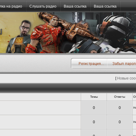
лка на радио
Слушать радио
Ваша ссылка
Ваша ссылка
[
Новые со
Темы
Ответы
О
0
0
Н
0
0
Н