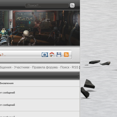
общения
·
Участники
·
Правила форума
·
Поиск
·
RSS
]
бновления
ет сообщений
ет сообщений