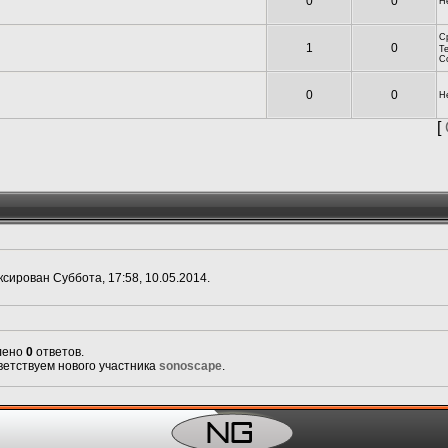
0
0
Н
Ср
1
0
Т
С
0
0
Н
[
сирован Суббота, 17:58, 10.05.2014.
влено
0
ответов.
ветствуем нового участника
sonoscape
.