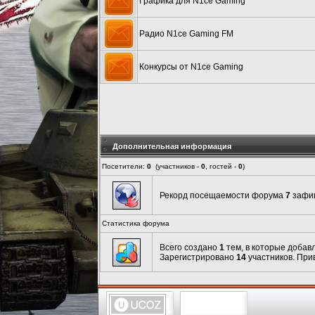
Графика для N1ce Gaming
Радио N1ce Gaming FM
Конкурсы от N1ce Gaming
Дополнительная информация
Посетители:
0
(участников -
0
, гостей -
0
)
Рекорд посещаемости форума
7
зафик
Статистика форума
Всего создано
1
тем, в которые доба
Зарегистрировано
14
участников. При