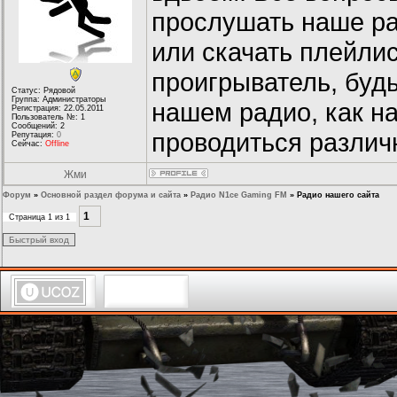
прослушать наше ра
или скачать плейли
проигрыватель, буд
Статус: Рядовой
Группа: Администраторы
нашем радио, как н
Регистрация: 22.05.2011
Пользователь №: 1
Сообщений: 2
проводиться различ
Репутация:
0
Сейчас:
Offline
Жми
Форум
»
Основной раздел форума и сайта
»
Радио N1ce Gaming FM
»
Радио нашего сайта
1
Страница
1
из
1