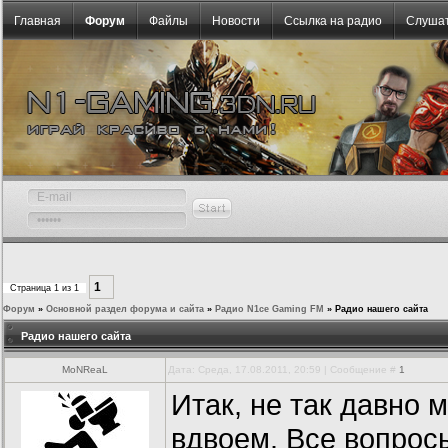
Главная
Форум
Файлы
Новости
Ссылка на радио
Слушат
1
Страница
1
из
1
Форум
»
Основной раздел форума и сайта
»
Радио N1ce Gaming FM
»
Радио нашего сайта
Радио нашего сайта
MoNReaL
Дата: Среда, 17.08.2011, 20:59 | Сообщение #
1
Итак, не так давно 
вдвоем. Все вопрос