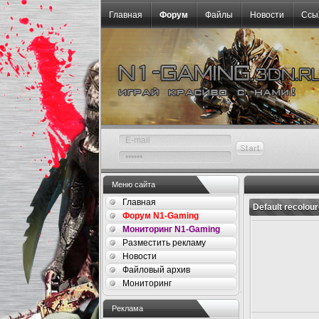
Главная
Форум
Файлы
Новости
Ссы
Меню сайта
Главная
Default recolou
Форум N1-Gaming
Мониторинг N1-Gaming
Разместить рекламу
Новости
Файловый архив
Мониторинг
Реклама