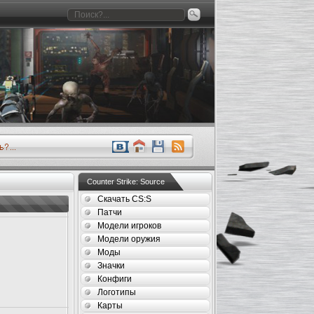
Counter Strike: Source
Скачать CS:S
Патчи
Модели игроков
Модели оружия
Моды
Значки
Конфиги
Логотипы
Карты