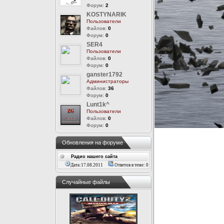
Форум:
2
KOSTYNARIK
Пользователи
Файлов:
0
Форум:
0
SER4
Пользователи
Файлов:
0
Форум:
0
ganster1792
Администраторы
Файлов:
36
Форум:
0
Lunt1k^
Пользователи
Файлов:
0
Форум:
0
Обновления на форуме
Радио нашего сайта
Дата:17.08.2011
Ответов в теме: 0
Случайные файлы