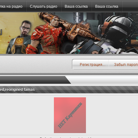
лка на радио
Слушать радио
Ваша ссылка
Ваша ссылка
red,reorigined famas