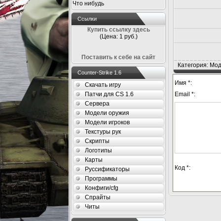
Что нибудь
Ссылки
Купить ссылку здесь
(Цена: 1 руб.)
Поставить к себе на сайт
Категория: Мод
Counter-Strike 1.6
Имя *:
Скачать игру
Патчи для CS 1.6
Email *:
Сервера
Модели оружия
Модели игроков
Текстуры рук
Скрипты
Логотипы
Карты
Код *:
Руссификаторы
Программы
Конфиги/cfg
Спрайты
Читы