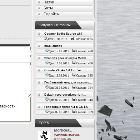
Патчи
Боты
Спрайты
Популярные файлы
Counter-Strike Source v.64
Дата:21.08.2011
Скачано: 1035
m4a1 adidas
Дата:17.08.2011
Скачано: 470
weapons pack из игры Medal ...
Дата:17.08.2011
Скачано: 406
Counter-Strike 1.6 Full Ver...
Дата:19.09.2011
Скачано: 365
Глобальный мод для cs:sourc...
Дата:21.08.2011
Скачано: 354
Default recoloured,reorigin...
Дата:07.06.2011
Скачано: 318
Голосовые приколы в CS 1.6
Дата:07.06.2011
Скачано: 309
ТОР 5
MoNReaL
Администраторы
Файлов:
36