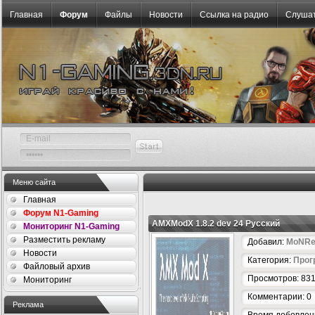
Главная
Форум
Файлы
Новости
Ссылка на радио
Слушат
Меню сайта
Главная
Форум N1-Gaming
AMXModX 1.8.2 dev 24 Русский
Мониторинг N1-Gaming
Разместить рекламу
Добавил:
MoNRe
Новости
Категория:
Про
Файловый архив
Просмотров: 83
Мониторинг
Комментарии: 0
Реклама