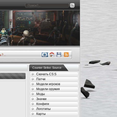
Counter Strike: Source
Скачать CS:S
Патчи
Модели игроков
Модели оружия
Моды
Значки
Конфиги
Логотипы
Карты