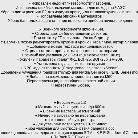
- Исправлен недочёт "невесомости" патронов.
- Исправлена ошибка с выдачей минигана для похода на ЧАЭС.
- Убрана дикая раскачка ГГ, что изредка приводила к головокружению и тошнот
- Поправлены описания артефактов.
- Убран баг полыхающего огня при включении прибора ночного видения.
+ У Военного экзоскелета включен бег.
+ Стрелку дается более мощный детектор.
+ При старте у ГГ кольт заменён на Беретту.
 У Бармена можно ремонтировать оружие и броню (Repair Mod, автор: Shebuk
+ Добавлены новые текстуры прицельных сеток.
+ Стрелок может торговать патронами со сталкерами.
+ Носимый вес увеличен до 80-ти кг (в экзоскелете 100 кг).
+ Усилены параметры гранат Ф-1, ВОГ-25, ВОГ-25р и м-209.
+ Уменьшена отдача некоторого оружия.
+ NPC кидают гранаты (Crazy grenadier, автор: xStream).
+ Добавлены улучшения графики (только для Nvidia GeForce 8) (ENB Series mod
+ Добавлена возможность прицеливания из М60.
+ Переозвучены радиосообщения сюжетной линии.
+ Переозвучен Бюрер.
● Версия мода 1.3
● Максимальный вес увеличен до 600 кг
● В режиме мастера Безсмертний
● Ничего не вырезано не перепаковано
● сохраненный путь реестра
● Для установки потребуется 10-15 минут
● мод упакован для быстродействия gamedata.dbс
алении gamedata.dbс одержите чистую версию S.T.A.L.K.E.R Shadow of Chernob
● RePack R.G Enwteyn