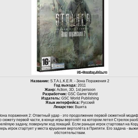
Название:
S.T.A.L.K.E.R. - Зона Поражения 2
Год выхода:
2011
Жанр:
Action, 3D, 1st persoon
Разработчик:
GSC Game World
Издатель:
GSC World Publishing
Язык интерфейса:
Русский
Лекарство:
Вшита
она поражения 2: Ответный удар - это продолжение первой сюжетной модиф
о сюжету первой части, в конце игры вертолёт на котором летел Стрелок разб
елёгкую задачу, повернули ход локаций. Если раньше игрок стартовал на Кор
ерь игрок стартует у места крушения вертолёта в Припяти. Его задача - выж
обстоятельствам.