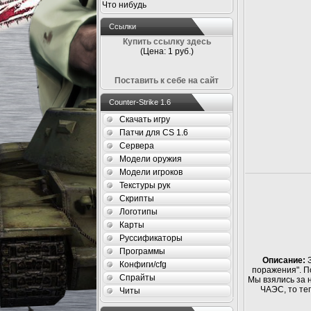
Что нибудь
Ссылки
Купить ссылку здесь
(Цена: 1 руб.)
Поставить к себе на сайт
Counter-Strike 1.6
Скачать игру
Патчи для CS 1.6
Сервера
Модели оружия
Модели игроков
Текстуры рук
Скрипты
Логотипы
Карты
Руссификаторы
Программы
Описание:
З
Конфиги/cfg
поражения". П
Спрайты
Мы взялись за н
ЧАЭС, то теп
Читы