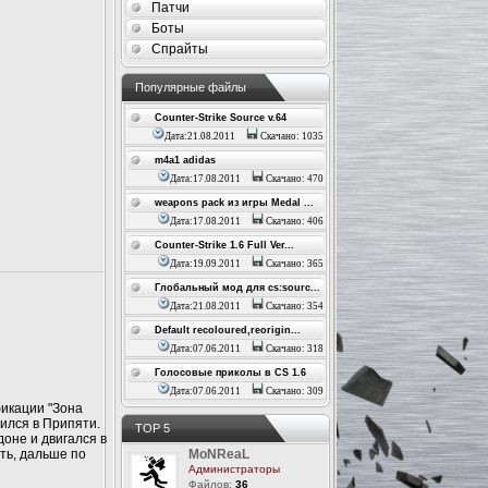
Патчи
Боты
Спрайты
Популярные файлы
Counter-Strike Source v.64
Дата:21.08.2011
Скачано: 1035
m4a1 adidas
Дата:17.08.2011
Скачано: 470
weapons pack из игры Medal ...
Дата:17.08.2011
Скачано: 406
Counter-Strike 1.6 Full Ver...
Дата:19.09.2011
Скачано: 365
Глобальный мод для cs:sourc...
Дата:21.08.2011
Скачано: 354
Default recoloured,reorigin...
Дата:07.06.2011
Скачано: 318
Голосовые приколы в CS 1.6
Дата:07.06.2011
Скачано: 309
икации "Зона
ился в Припяти.
ТОР 5
доне и двигался в
ить, дальше по
MoNReaL
Администраторы
Файлов:
36