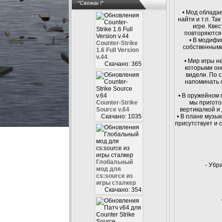
"Свежак !"
• Мод обладае
найти и т.п. Т
игре. Кве
повторяются,
• В модифи
Counter-Strike
собственными
1.6 Full Version
v.44
• Мир игры н
Скачано: 365
которыми они
видели. По 
напоминать о
• В оружейном 
Counter-Strike
мы приготов
Source v.64
вертикалкой и
Скачано: 1035
• В плане музык
присутствует и 
Глобальный
- Убр
мод для
cs:source из
игры сталкер
Скачано: 354