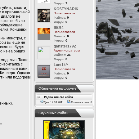
Форум:
2
 убить, спасти,
KOSTYNARIK
е в оригинальной
Пользователи
 диалоги не
Файлов:
0
естов не было.
Форум:
0
, обладающие
SER4
елка. Концовки
Пользователи
Файлов:
0
ены монстры, с
Форум:
0
орой вы еще не
ganster1792
чего не будет
Администраторы
ло из-за общих
Файлов:
36
Форум:
0
моделью. Также,
оризонталка с
Lunt1k^
 виденным вами.
Пользователи
йнКиллера. Однако
Файлов:
0
ути или подогрева
Форум:
0
Обновления на форуме
Радио нашего сайта
Дата:17.08.2011
Ответов в теме: 0
енных).
Случайные файлы
".