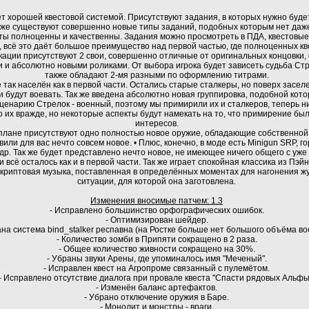
т хорошей квестовой системой. Присутствуют задания, в которых нужно будет
ак же существуют совершенно новые типы заданий, подобных которым нет даж
сты полноценны и качественны. Задания можно просмотреть в ПДА, квестовые
 всё это даёт большое преимущество над первой частью, где полноценных кв
кации присутствуют 2 свои, совершенно отличные от оригинальных концовки
 и абсолютно новыми роликами. От выбора игрока будет зависеть судьба Стр
также обладают 2-мя разными по оформлению титрами.
е так населён как в первой части. Остались старые сталкеры, но поверх засел
 будут воевать. Так же введена абсолютно новая группировка, подобной кот
сценарию Стрелок - военный, поэтому мы примирили их и сталкеров, теперь ни
 их вражде, но некоторые аспекты будут намекать на то, что примирение бы
интересов.
плане присутствуют одно полностью новое оружие, обладающие собственной 
или для вас нечто совсем новое. • Плюс, конечно, в моде есть Minigun SRP, г
 др. Так же будет представлено нечто новое, не имеющее ничего общего с уже
и всё осталось как и в первой части. Так же играет спокойная классика из Пэ
скриптовая музыка, поставленная в определённых моментах для нагонения ж
ситуации, для которой она заготовлена.
Изменения вносимые патчем: 1.3
- Исправлено большинство орфографических ошибок.
- Оптимизирован шейдер.
ана система bind_stalker респавна (на Ростке больше нет большого объёма во
- Количество зомби в Припяти сокращено в 2 раза.
- Общее количество живности сокращено на 30%.
- Убраны звуки Арены, где упоминалось имя "Меченый".
- Исправлен квест на Агропроме связанный с пулемётом.
- Исправлено отсутствие диалога при провале квеста "Спасти рядовых Альфы
- Изменён баланс артефактов.
- Убрано отключение оружия в Баре.
- Монолит и монстры - враги.