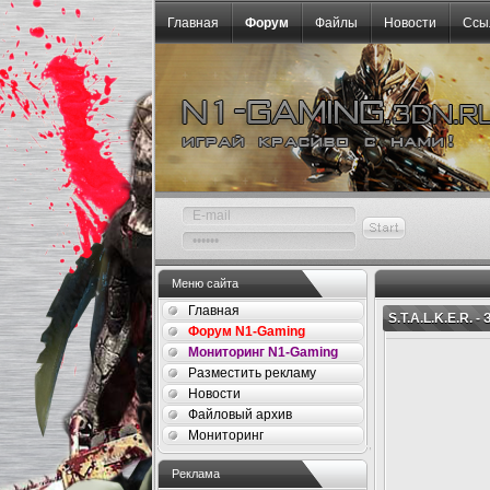
Главная
Форум
Файлы
Новости
Ссы
Меню сайта
Главная
S.T.A.L.K.E.R. 
Форум N1-Gaming
Мониторинг N1-Gaming
Разместить рекламу
Новости
Файловый архив
Мониторинг
Реклама