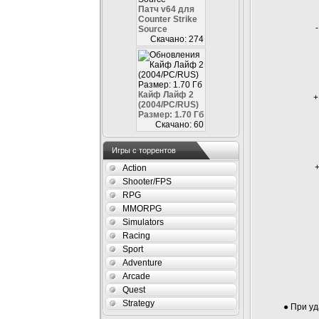
Патч v64 для
Counter Strike
Source
Скачано: 274
Кайф Лайф 2
+
(2004/PC/RUS)
Размер: 1.70 Гб
Скачано: 60
Игры с торрентов
Action
Shooter/FPS
RPG
MMORPG
Simulators
Racing
Sport
Adventure
Arcade
Quest
Strategy
● При уд