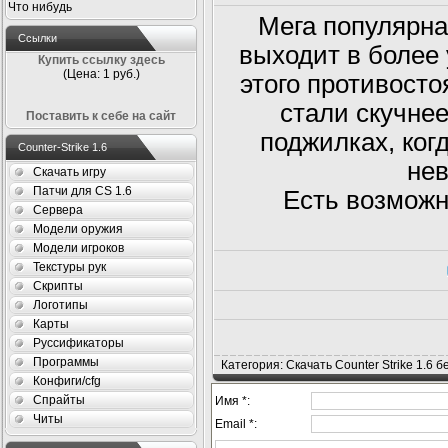
Что нибудь
Мега популярная
Ссылки
выходит в более
Купить ссылку здесь
(Цена: 1 руб.)
этого противосто
стали скучнее
Поставить к себе на сайт
поджилках, ког
Counter-Strike 1.6
нев
Скачать игру
Патчи для CS 1.6
Есть возможно
Сервера
Модели оружия
Модели игроков
Текстуры рук
Скрипты
Логотипы
Карты
Руссификаторы
Программы
Категория: Скачать Counter Strike 1.6 
Конфиги/cfg
Спрайты
Имя *:
Читы
Email *: