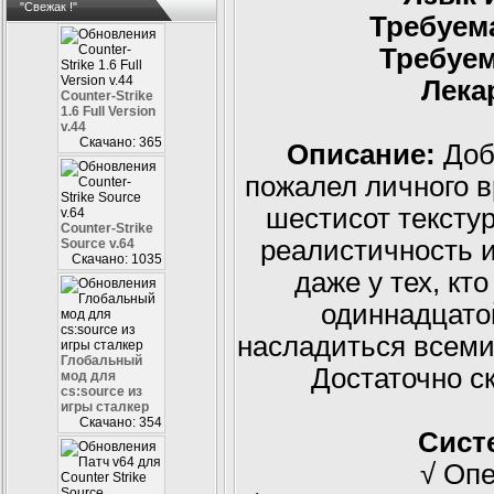
"Свежак !"
Требуем
Требуем
Лека
Counter-Strike
1.6 Full Version
v.44
Скачано: 365
Описание:
Доб
пожалел личного в
шестисот тексту
Counter-Strike
реалистичность 
Source v.64
Скачано: 1035
даже у тех, кто
одиннадцато
насладиться всеми
Глобальный
Достаточно ск
мод для
cs:source из
игры сталкер
Скачано: 354
Сист
√ Оп