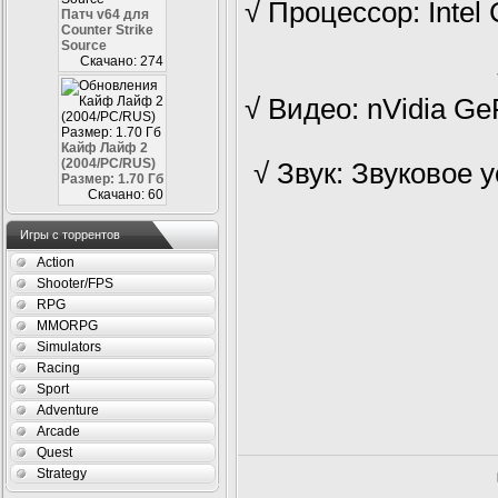
√ Процессор: Intel
Патч v64 для
Counter Strike
Source
Скачано: 274
√ Видео: nVidia Ge
Кайф Лайф 2
(2004/PC/RUS)
√ Звук: Звуковое 
Размер: 1.70 Гб
Скачано: 60
Игры с торрентов
Action
Shooter/FPS
RPG
MMORPG
Simulators
Racing
Sport
Adventure
Arcade
Quest
Strategy