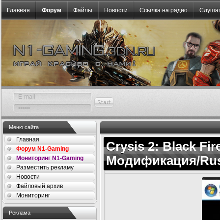
Главная
Форум
Файлы
Новости
Ссылка на радио
Слушат
Меню сайта
Главная
Crysis 2: Black Fir
Форум N1-Gaming
Модификация/Ru
Мониторинг N1-Gaming
Разместить рекламу
Новости
Файловый архив
Мониторинг
Реклама