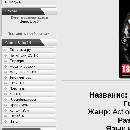
Что нибудь
Ссылки
Купить ссылку здесь
(Цена: 1 руб.)
Поставить к себе на сайт
Counter-Strike 1.6
Скачать игру
Патчи для CS 1.6
Сервера
Модели оружия
Модели игроков
Текстуры рук
Скрипты
Логотипы
Название:
Карты
Руссификаторы
Г
Программы
Жанр:
Actio
Конфиги/cfg
Спрайты
Ра
Читы
Язык 