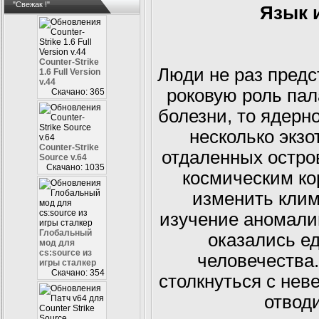
"Свежак !"
Язык 
Counter-Strike
Люди не раз предс
1.6 Full Version
v.44
роковую роль пал
Скачано: 365
болезни, то ядерн
несколько экзо
Counter-Strike
отдаленных остро
Source v.64
Скачано: 1035
космическим ко
изменить клим
изучение аномали
Глобальный
оказались е
мод для
cs:source из
человечества.
игры сталкер
Скачано: 354
столкнуться с нев
отвод