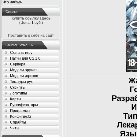
Что нибудь
Ссылки
Купить ссылку здесь
(Цена: 1 руб.)
Поставить к себе на сайт
Counter-Strike 1.6
Скачать игру
Патчи для CS 1.6
Сервера
Модели оружия
Модели игроков
Ж
Текстуры рук
Г
Скрипты
Логотипы
Разра
Карты
И
Руссификаторы
Программы
Тип
Конфиги/cfg
Спрайты
Лека
Читы
Язы