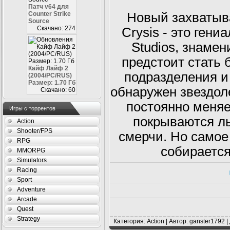
Патч v64 для
Новый захватыв
Counter Strike
Source
Скачано: 274
Crysis - это ген
Studios, знамен
предстоит стать 
Кайф Лайф 2
подразделения и 
(2004/PC/RUS)
Размер: 1.70 Гб
обнаружен звездол
Скачано: 60
постоянно меняе
Игры с торрентов
покрываются ль
Action
Shooter/FPS
смерчи. Но самое 
RPG
собирается
MMORPG
Simulators
Racing
Sport
Adventure
Arcade
Quest
Strategy
Категория: Action | Автор: ganster1792 