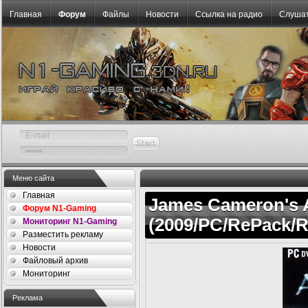
Главная
Форум
Файлы
Новости
Ссылка на радио
Слушат
Меню сайта
Главная
James Cameron's A
Форум N1-Gaming
(2009/PC/RePack/R
Мониторинг N1-Gaming
Разместить рекламу
Новости
Файловый архив
Мониторинг
Реклама