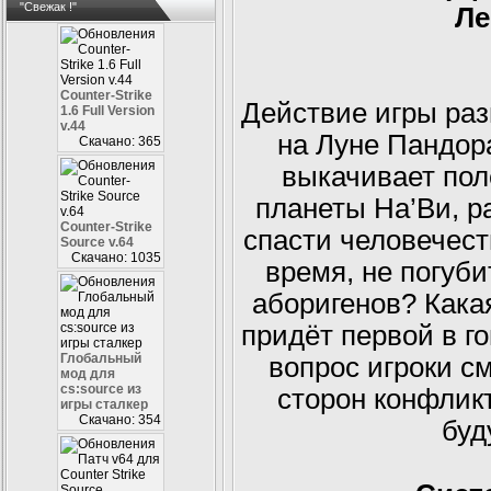
"Свежак !"
Ле
Counter-Strike
Действие игры ра
1.6 Full Version
v.44
на Луне Пандора
Скачано: 365
выкачивает пол
планеты На’Ви, р
Counter-Strike
спасти человечеств
Source v.64
Скачано: 1035
время, не погуб
аборигенов? Кака
придёт первой в г
Глобальный
вопрос игроки см
мод для
cs:source из
сторон конфлик
игры сталкер
Скачано: 354
буд