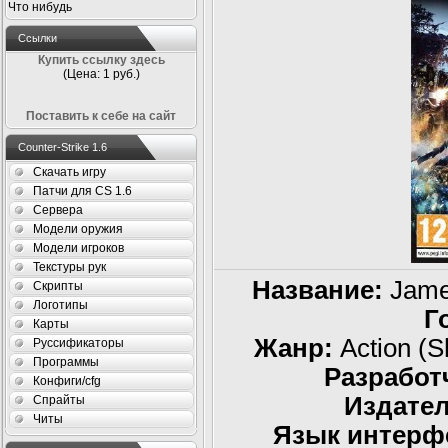
Что нибудь
Ссылки
Купить ссылку здесь
(Цена: 1 руб.)
Поставить к себе на сайт
Counter-Strike 1.6
Скачать игру
Патчи для CS 1.6
Сервера
Модели оружия
Модели игроков
Текстуры рук
Название:
Jame
Скрипты
Логотипы
Г
Карты
Жанр:
Action (S
Руссификаторы
Программы
Разработ
Конфиги/cfg
Издател
Спрайты
Читы
Язык интерф