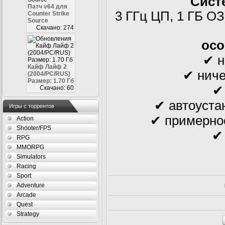
Сист
Патч v64 для
3 ГГц ЦП, 1 ГБ О
Counter Strike
Source
Скачано: 274
осо
✔ н
Кайф Лайф 2
✔ ниче
(2004/PC/RUS)
Размер: 1.70 Гб
✔
Скачано: 60
✔ автоуста
Игры с торрентов
✔ примерное
Action
Shooter/FPS
✔
RPG
MMORPG
Simulators
Racing
Sport
Adventure
Arcade
Quest
Strategy