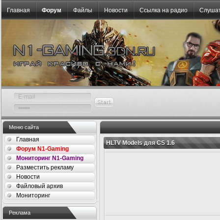
Главная
Форум
Файлы
Новости
Ссылка на радио
Слушат
Меню сайта
Главная
HLTV Models для CS 1.6
Форум N1-Gaming
Мониторинг N1-Gaming
Разместить рекламу
Новости
Файловый архив
Мониторинг
Реклама