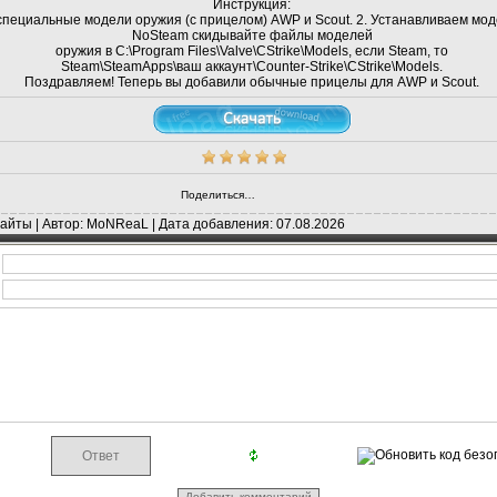
Инструкция:
 специальные модели оружия (с прицелом) АWP и Scout. 2. Устанавливаем моде
NoSteam скидывайте файлы моделей
оружия в C:\Program Files\Valve\CStrike\Models, если Steam, то
Steam\SteamApps\ваш аккаунт\Counter-Strike\CStrike\Models.
Поздравляем! Теперь вы добавили обычные прицелы для AWP и Scout.
Поделиться…
айты | Автор: MoNReaL | Дата добавления: 07.08.2026