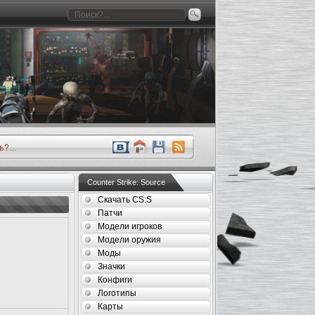
Counter Strike: Source
Скачать CS:S
Патчи
Модели игроков
Модели оружия
Моды
Значки
Конфиги
Логотипы
Карты