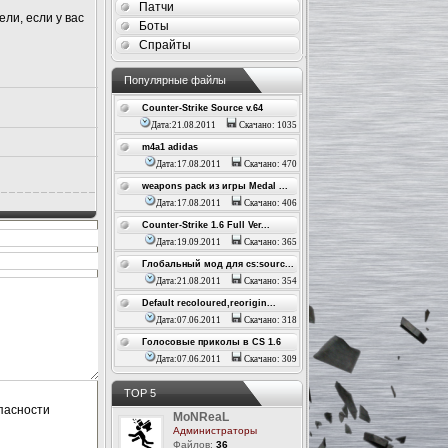
Патчи
ли, если у вас
Боты
Спрайты
Популярные файлы
Counter-Strike Source v.64
Дата:21.08.2011
Скачано: 1035
m4a1 adidas
Дата:17.08.2011
Скачано: 470
weapons pack из игры Medal ...
Дата:17.08.2011
Скачано: 406
Counter-Strike 1.6 Full Ver...
Дата:19.09.2011
Скачано: 365
Глобальный мод для cs:sourc...
Дата:21.08.2011
Скачано: 354
Default recoloured,reorigin...
Дата:07.06.2011
Скачано: 318
Голосовые приколы в CS 1.6
Дата:07.06.2011
Скачано: 309
ТОР 5
MoNReaL
Администраторы
Файлов:
36