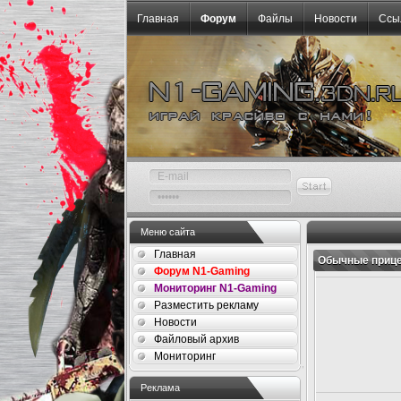
Главная
Форум
Файлы
Новости
Ссы
Меню сайта
Главная
Обычные прице
Форум N1-Gaming
Мониторинг N1-Gaming
Разместить рекламу
Новости
Файловый архив
Мониторинг
Реклама