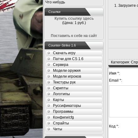
Что нибудь
1. Загрузите
Ссылки
Купить ссылку здесь
(Цена: 1 руб.)
Поставить к себе на сайт
Counter-Strike 1.6
Скачать игру
Патчи для CS 1.6
Категория: Спр
Сервера
Модели оружия
Имя *:
Модели игроков
Email *:
Текстуры рук
Скрипты
Логотипы
Карты
Руссификаторы
Программы
Конфиги/cfg
Спрайты
Код *:
Читы