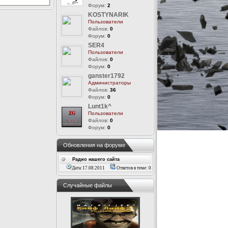
Форум:
2
KOSTYNARIK
Пользователи
Файлов:
0
Форум:
0
SER4
Пользователи
Файлов:
0
Форум:
0
ganster1792
Администраторы
Файлов:
36
Форум:
0
Lunt1k^
Пользователи
Файлов:
0
Форум:
0
Обновления на форуме
Радио нашего сайта
Дата:17.08.2011
Ответов в теме: 0
Случайные файлы