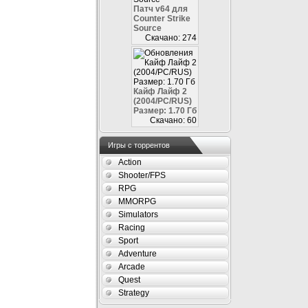
Патч v64 для
Counter Strike
Source
Скачано: 274
Кайф Лайф 2
(2004/PC/RUS)
Размер: 1.70 Гб
Скачано: 60
Игры с торрентов
Action
Shooter/FPS
RPG
MMORPG
Simulators
Racing
Sport
Adventure
Arcade
Quest
Strategy