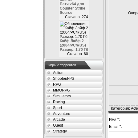
Патч v64 для
Counter Strike
Source
Опера
Скачано: 274
Кайф Лайф 2
(2004/PC/RUS)
Размер: 1.70 Гб
Скачано: 60
Игры с торрентов
Action
Shooter/FPS
RPG
MMORPG
Simulators
Racing
Sport
Категория: Acti
Adventure
Имя *:
Arcade
Quest
Email *:
Strategy