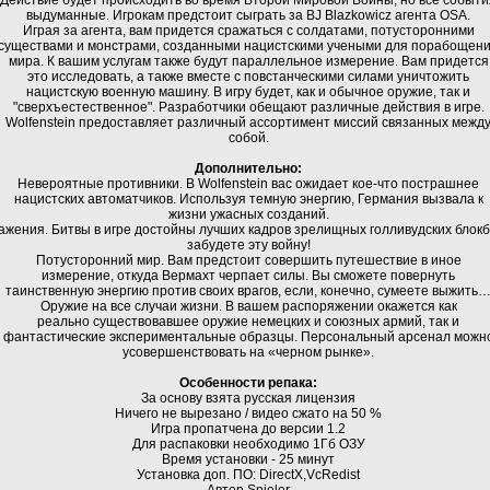
выдуманные. Игрокам предстоит сыграть за BJ Blazkowicz агента OSA.
Играя за агента, вам придется сражаться с солдатами, потусторонними
существами и монстрами, созданными нацистскими учеными для порабощен
мира. К вашим услугам также будут параллельное измерение. Вам придется
это исследовать, а также вместе с повстанческими силами уничтожить
нацистскую военную машину. В игру будет, как и обычное оружие, так и
"сверхъестественное". Разработчики обещают различные действия в игре.
Wolfenstein предоставляет различный ассортимент миссий связанных межд
собой.
Дополнительно:
Невероятные противники. В Wolfenstein вас ожидает кое-что пострашнее
нацистских автоматчиков. Используя темную энергию, Германия вызвала к
жизни ужасных созданий.
ажения. Битвы в игре достойны лучших кадров зрелищных голливудских блокб
забудете эту войну!
Потусторонний мир. Вам предстоит совершить путешествие в иное
измерение, откуда Вермахт черпает силы. Вы сможете повернуть
таинственную энергию против своих врагов, если, конечно, сумеете выжить
Оружие на все случаи жизни. В вашем распоряжении окажется как
реально существовавшее оружие немецких и союзных армий, так и
фантастические экспериментальные образцы. Персональный арсенал можн
усовершенствовать на «черном рынке».
Особенности репака:
За основу взята русская лицензия
Ничего не вырезано / видео сжато на 50 %
Игра пропатчена до версии 1.2
Для распаковки необходимо 1Гб ОЗУ
Время установки - 25 минут
Установка доп. ПО: DirectX,VcRedist
Автор Spieler