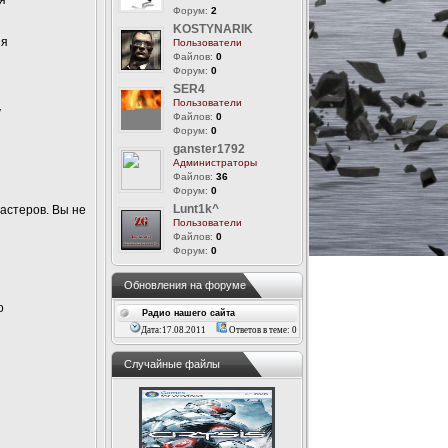
Форум:
2
KOSTYNARIK
ия
Пользователи
Файлов:
0
Форум:
0
SER4
Пользователи
у
Файлов:
0
Форум:
0
ganster1792
Администраторы
Файлов:
36
Форум:
0
Lunt1k^
астеров. Вы не
Пользователи
Файлов:
0
Форум:
0
…
Обновления на форуме
о
Радио нашего сайта
Дата:17.08.2011
Ответов в теме: 0
Случайные файлы