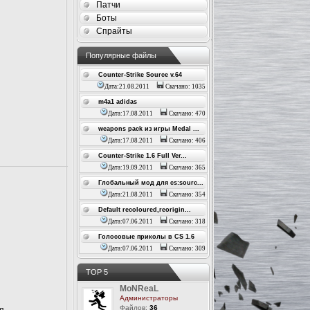
Патчи
Боты
Спрайты
Популярные файлы
Counter-Strike Source v.64
Дата:21.08.2011
Скачано: 1035
m4a1 adidas
Дата:17.08.2011
Скачано: 470
weapons pack из игры Medal ...
Дата:17.08.2011
Скачано: 406
Counter-Strike 1.6 Full Ver...
Дата:19.09.2011
Скачано: 365
Глобальный мод для cs:sourc...
Дата:21.08.2011
Скачано: 354
Default recoloured,reorigin...
Дата:07.06.2011
Скачано: 318
Голосовые приколы в CS 1.6
Дата:07.06.2011
Скачано: 309
ТОР 5
MoNReaL
Администраторы
Файлов:
36
я