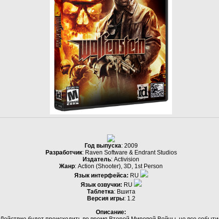
Год выпуска
: 2009
Разработчик
: Raven Software & Endrant Studios
Издатель
: Activision
Жанр
: Action (Shooter), 3D, 1st Person
Язык интерфейса:
RU
Язык озвучки:
RU
Таблетка
: Вшита
Версия игры
: 1.2
Описание:
Действие будет происходить во время Второй Мировой Войны, но все событи