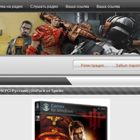
лка на радио
Слушать радио
Ваша ссылка
Ваша ссылка
09/ PC/ Русский) | RePack от Spieler