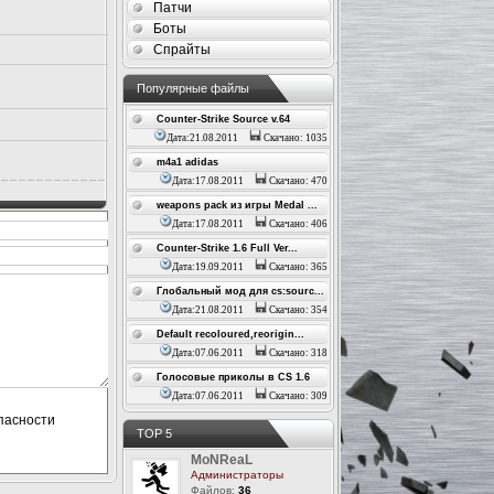
Патчи
Боты
Спрайты
Популярные файлы
Counter-Strike Source v.64
Дата:21.08.2011
Скачано: 1035
m4a1 adidas
Дата:17.08.2011
Скачано: 470
weapons pack из игры Medal ...
Дата:17.08.2011
Скачано: 406
Counter-Strike 1.6 Full Ver...
Дата:19.09.2011
Скачано: 365
Глобальный мод для cs:sourc...
Дата:21.08.2011
Скачано: 354
Default recoloured,reorigin...
Дата:07.06.2011
Скачано: 318
Голосовые приколы в CS 1.6
Дата:07.06.2011
Скачано: 309
ТОР 5
MoNReaL
Администраторы
Файлов:
36