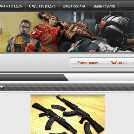
лка на радио
Слушать радио
Ваша ссылка
Ваша ссылка
yle"