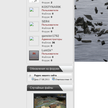
Форум:
2
KOSTYNARIK
Пользователи
Файлов:
0
Форум:
0
SER4
Пользователи
Файлов:
0
Форум:
0
ganster1792
Администраторы
Файлов:
36
Форум:
0
Lunt1k^
Пользователи
Файлов:
0
Форум:
0
Обновления на форуме
Радио нашего сайта
Дата:17.08.2011
Ответов в теме: 0
Случайные файлы