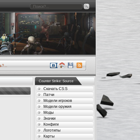
Counter Strike: Source
Скачать CS:S
Патчи
Модели игроков
Модели оружия
Моды
Значки
Конфиги
Логотипы
Карты