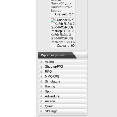
Патч v64 для
Counter Strike
Source
Скачано: 274
Кайф Лайф 2
(2004/PC/RUS)
Размер: 1.70 Гб
Скачано: 60
Игры с торрентов
Action
Shooter/FPS
RPG
MMORPG
Simulators
Racing
Sport
Adventure
Arcade
Quest
Strategy