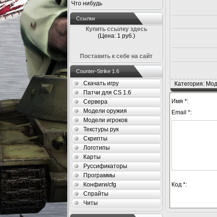
Что нибудь
Ссылки
Купить ссылку здесь
(Цена: 1 руб.)
Поставить к себе на сайт
Counter-Strike 1.6
Скачать игру
Категория: Мод
Патчи для CS 1.6
Имя *:
Сервера
Модели оружия
Email *:
Модели игроков
Текстуры рук
Скрипты
Логотипы
Карты
Руссификаторы
Программы
Конфиги/cfg
Код *:
Спрайты
Читы