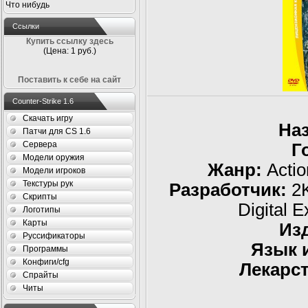
Что нибудь
Ссылки
Купить ссылку здесь
(Цена: 1 руб.)
Поставить к себе на сайт
Counter-Strike 1.6
Скачать игру
На
Патчи для CS 1.6
Сервера
Г
Модели оружия
Жанр:
Actio
Модели игроков
Текстуры рук
Разработчик:
2K
Скрипты
Digital 
Логотипы
Карты
Из
Руссификаторы
Язык 
Программы
Конфиги/cfg
Лекарст
Спрайты
Читы