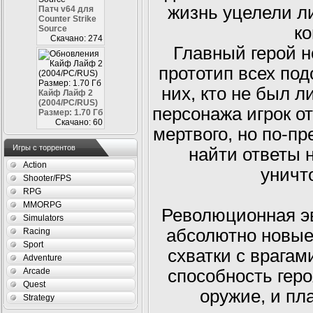
жизнь уцелели л
Патч v64 для
Counter Strike
к
Source
Скачано: 274
Главный герой 
прототип всех под
них, кто не был л
Кайф Лайф 2
(2004/PC/RUS)
персонажа игрок о
Размер: 1.70 Гб
Скачано: 60
мертвого, но по-пр
Игры с торрентов
найти ответы 
Action
уничт
Shooter/FPS
RPG
MMORPG
Революционная э
Simulators
абсолютно новые
Racing
Sport
схватки с врагам
Adventure
Arcade
способность гер
Quest
оружие, и пл
Strategy