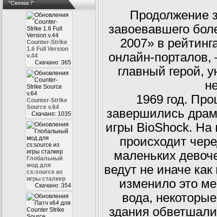
"Свежак !"
Продолжение з
завоевавшего боле
2007» в рейтинг
Counter-Strike
1.6 Full Version
онлайн-порталов,
v.44
Скачано: 365
главный герой, 
н
1969 год. Про
Counter-Strike
Source v.64
завершились драм
Скачано: 1035
игры BioShock. На
происходит чер
маленьких девоч
Глобальный
мод для
ведут не иначе как
cs:source из
игры сталкер
изменило это ме
Скачано: 354
вода, некоторы
здания обветшали.