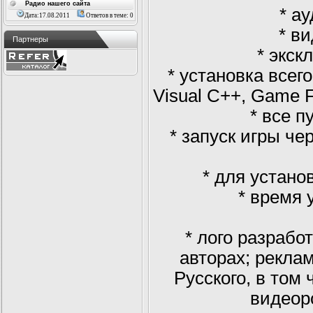
Радио нашего сайта
* а
Дата:17.08.2011
Ответов в теме: 0
* в
Партнеры
* экс
* установка всего
Visual C++, Game 
* все п
* запуск игры че
* для устан
* время 
* лого разрабо
авторах; рекла
Русского, в том
видеор