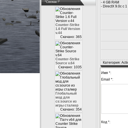
"Свежак !"
- 4 GB RAM
- DirectX 9.0c c
Counter-Strike
1.6 Full Version
v.44
Скачано: 365
Counter-Strike
Категория: Acti
Source v.64
Скачано: 1035
Имя *:
Email *:
Глобальный
мод для
cs:source из
игры сталкер
Скачано: 354
Код *: