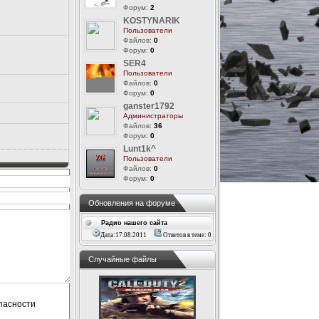
Форум:
2
KOSTYNARIK
Пользователи
Файлов:
0
Форум:
0
SER4
Пользователи
Файлов:
0
Форум:
0
ganster1792
Администраторы
Файлов:
36
Форум:
0
Lunt1k^
Пользователи
Файлов:
0
Форум:
0
Обновления на форуме
Радио нашего сайта
Дата:17.08.2011
Ответов в теме: 0
Случайные файлы