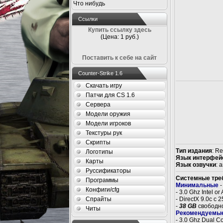
Что нибудь
Ссылки
Купить ссылку здесь
(Цена: 1 руб.)
Поставить к себе на сайт
Counter-Strike 1.6
Скачать игру
Патчи для CS 1.6
Сервера
Модели оружия
Модели игроков
Текстуры рук
Скрипты
Тип издания
: R
Логотипы
Язык интерфей
Карты
Язык озвучки
: 
Руссификаторы
Системные тре
Программы
Минимальные
-
Конфиги/cfg
- 3.0 Ghz Intel o
Спрайты
- DirectX 9.0c c
-
38 GB
свободно
Читы
Рекомендуемы
- 3.0 Ghz Dual C