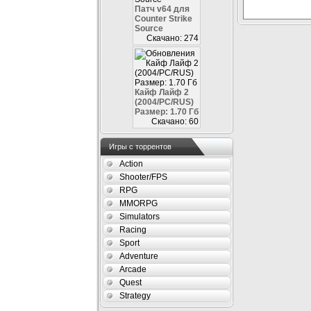
Патч v64 для
Counter Strike
Source
Скачано: 274
Кайф Лайф 2
(2004/PC/RUS)
Размер: 1.70 Гб
Скачано: 60
Игры с торрентов
Action
Shooter/FPS
RPG
MMORPG
Simulators
Racing
Sport
Adventure
Arcade
Quest
Strategy