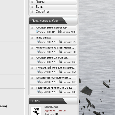
Патчи
Боты
Спрайты
Популярные файлы
Counter-Strike Source v.64
Дата:21.08.2011
Скачано: 1035
m4a1 adidas
Дата:17.08.2011
Скачано: 470
weapons pack из игры Medal ...
Дата:17.08.2011
Скачано: 406
Counter-Strike 1.6 Full Ver...
Дата:19.09.2011
Скачано: 365
Глобальный мод для cs:sourc...
Дата:21.08.2011
Скачано: 354
Default recoloured,reorigin...
Дата:07.06.2011
Скачано: 318
Голосовые приколы в CS 1.6
Дата:07.06.2011
Скачано: 309
ТОР 5
льно)
MoNReaL
Администраторы
Файлов:
36