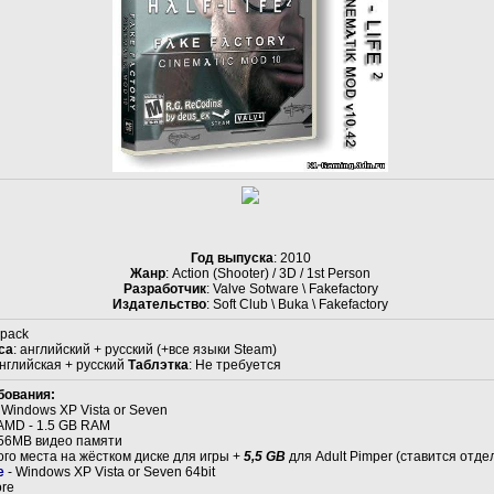
Год выпуска
: 2010
Жанр
: Action (Shooter) / 3D / 1st Person
Разработчик
: Valve Sotware \ Fakefactory
Издательство
: Soft Club \ Buka \ Fakefactory
epack
са
: английский + русский (+все языки Steam)
английская + русский
Таблэтка
: Не требуется
бования:
 Windows XP Vista or Seven
r AMD - 1.5 GB RAM
 256MB видео памяти
го места на жёстком диске для игры +
5,5 GB
для Adult Pimper (ставится отде
е
- Windows XP Vista or Seven 64bit
ore