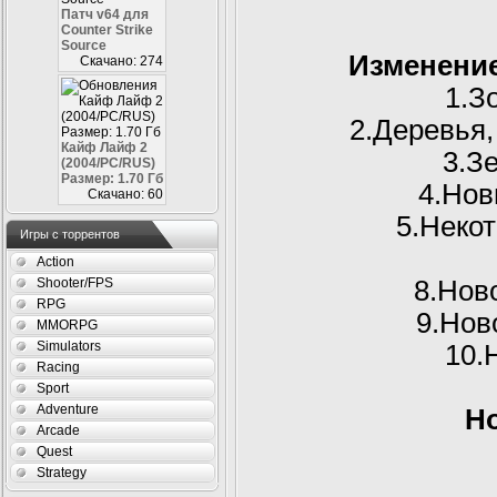
Патч v64 для
Counter Strike
Source
Изменение
Скачано: 274
1.З
2.Деревья,
Кайф Лайф 2
3.З
(2004/PC/RUS)
Размер: 1.70 Гб
4.Нов
Скачано: 60
5.Неко
Игры с торрентов
Action
8.Нов
Shooter/FPS
RPG
9.Нов
MMORPG
Simulators
10.
Racing
Sport
Adventure
Н
Arcade
Quest
Strategy