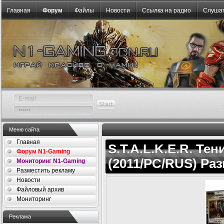
Главная
Форум
Файлы
Новости
Ссылка на радио
Слушат
Меню сайта
Главная
S.T.A.L.K.E.R. Те
Форум N1-Gaming
(2011/PC/RUS) Раз
Мониторинг N1-Gaming
Разместить рекламу
Новости
Файловый архив
Мониторинг
Реклама