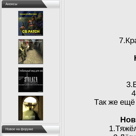
Анонсы
7.Кр
3.
4
Так же ещё
Нов
1.Тяжё
Новое на форуме