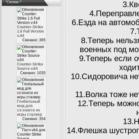
3.К
"Свежак !"
4.Переправл
6.Езда на автомоб
Counter-Strike
7.
1.6 Full Version
v.44
8.Теперь нельз
Скачано: 365
военных под мос
9.Теперь если о
Counter-Strike
ходи
Source v.64
Скачано: 1035
10.Сидоровича нет
11.Волка тоже не
12.Теперь можно
Глобальный
мод для
cs:source из
игры сталкер
Скачано: 354
13.Н
14.Флешка шустрог