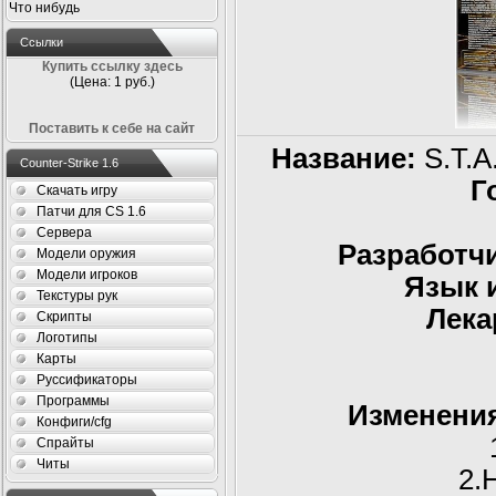
Что нибудь
Ссылки
Купить ссылку здесь
(Цена: 1 руб.)
Поставить к себе на сайт
Название:
S.T.A
Counter-Strike 1.6
Г
Скачать игру
Патчи для CS 1.6
Сервера
Разработчи
Модели оружия
Модели игроков
Язык 
Текстуры рук
Лека
Скрипты
Логотипы
Карты
Руссификаторы
Программы
Изменения
Конфиги/cfg
Спрайты
Читы
2.