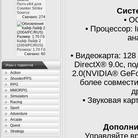
Патч v64 для
Counter Strike
Сист
Source
Скачано: 274
• ОС
• Процессор: I
ан
Кайф Лайф 2
(2004/PC/RUS)
Размер: 1.70 Гб
• Видеокарта: 12
Скачано: 60
DirectX® 9.0c, 
Игры с торрентов
2.0(NVIDIA® GeF
Action
Shooter/FPS
более совмест
RPG
д
MMORPG
Simulators
• Звуковая кар
Racing
Sport
Adventure
Arcade
Дополни
Quest
Strategy
Управляйте в