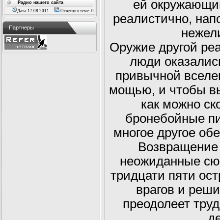
ей окружающи
Радио нашего сайта
Дата:17.08.2011
Ответов в теме: 0
реалистично, нап
Партнеры
нежел
Оружие другой ре
люди оказалис
привычной вселе
мощью, и чтобы в
как можно ск
бронебойные пи
многое другое обе
Возвращение 
неожиданные сю
тридцати пяти ос
врагов и решит
преодолеет труд
д