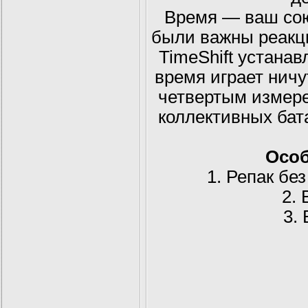
Время — ваш сою
были важны реакци
TimeShift устанав
время играет нич
четвертым измере
коллективных бат
Особ
1. Репак без
2.
3.