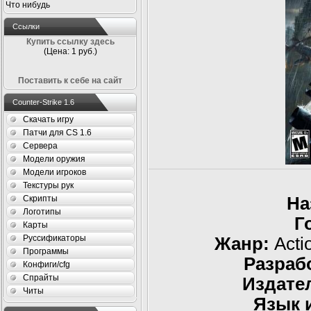
Что нибудь
Ссылки
Купить ссылку здесь
(Цена: 1 руб.)
Поставить к себе на сайт
Counter-Strike 1.6
Скачать игру
Патчи для CS 1.6
Сервера
Модели оружия
Модели игроков
Текстуры рук
Скрипты
На
Логотипы
Г
Карты
Руссификаторы
Жанр:
Actio
Программы
Разраб
Конфиги/cfg
Спрайты
Издате
Читы
Язык 