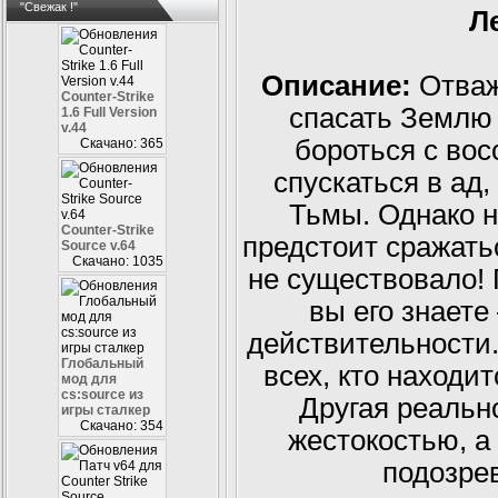
"Свежак !"
Л
Описание:
Отваж
Counter-Strike
спасать Землю 
1.6 Full Version
v.44
бороться с во
Скачано: 365
спускаться в ад
Тьмы. Однако н
Counter-Strike
предстоит сражатьс
Source v.64
Скачано: 1035
не существовало! 
вы его знаете
действительности.
Глобальный
всех, кто находит
мод для
cs:source из
Другая реальн
игры сталкер
Скачано: 354
жестокостью, а
подозрев