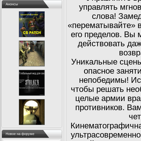
Анонсы
управлять мгно
слова! Заме
«перематывайте» в
его пределов. Вы
действовать даж
возвр
Уникальные сцены
опасное заняти
непобедимы! Ис
чтобы решать нео
целые армии вра
противников. Вам
че
Кинематографичная
ультрасовременно
Новое на форуме