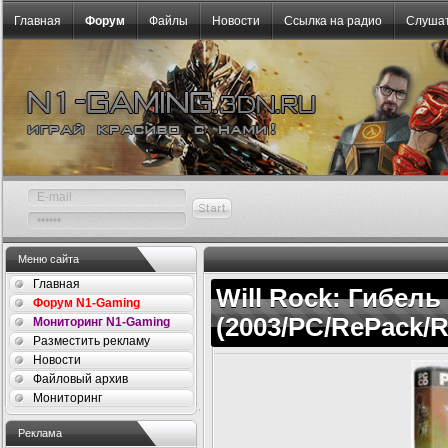
Главная
Форум
Файлы
Новости
Ссылка на радио
Слушат
Меню сайта
Главная
Will Rock: Гибель 
Форум N1-Gaming
(2003/PC/RePack/R
Мониторинг N1-Gaming
Разместить рекламу
Новости
Файловый архив
Мониторинг
Реклама