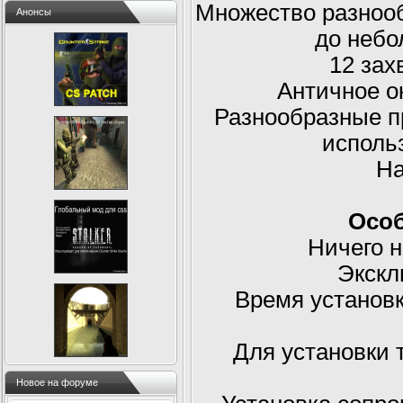
Множество разнооб
Анонсы
до небо
12 зах
Античное о
Разнообразные п
использ
На
Особ
Ничего н
Экскл
Время установк
Для установки 
Новое на форуме