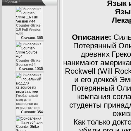
Язык 
"Свежак !"
Язы
Лека
Counter-Strike
1.6 Full Version
v.44
Описание:
Силь
Скачано: 365
Потерянный Ол
древних Грек
Counter-Strike
нанимают американс
Source v.64
Скачано: 1035
Rockwell (Will Ro
и его дочкой Эм
Потерянный Олим
компания согла
Глобальный
мод для
студенты принадл
cs:source из
игры сталкер
ожив
Скачано: 354
Как только докт
убили его и у