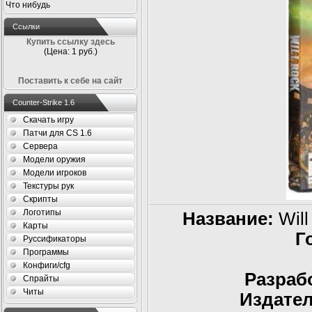
Что нибудь
Ссылки
Купить ссылку здесь
(Цена: 1 руб.)
Поставить к себе на сайт
Counter-Strike 1.6
Скачать игру
Патчи для CS 1.6
Сервера
Модели оружия
Модели игроков
Текстуры рук
Скрипты
Логотипы
Название:
Will
Карты
Г
Руссификаторы
Программы
Конфиги/cfg
Разраб
Спрайты
Читы
Издател