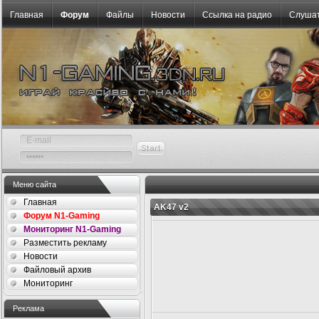
Главная
Форум
Файлы
Новости
Ссылка на радио
Слушат
Меню сайта
Главная
AK47 v2
Форум N1-Gaming
Мониторинг N1-Gaming
Разместить рекламу
Новости
Файловый архив
Мониторинг
Реклама