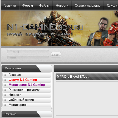
Главная
Форум
Файлы
Новости
Ссылка на радио
Слушат
Меню сайта
Главная
M4R!0's Blood Effect
Форум N1-Gaming
Мониторинг N1-Gaming
Разместить рекламу
Новости
Файловый архив
Мониторинг
Реклама