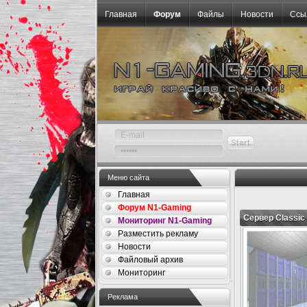
Главная
Форум
Файлы
Новости
Ссы
Меню сайта
Главная
Форум N1-Gaming
Сервер Classic
Мониторинг N1-Gaming
Разместить рекламу
Новости
Файловый архив
Мониторинг
Реклама