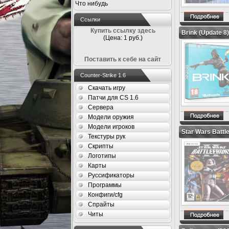
Что нибудь
Ссылки
Купить ссылку здесь
Brink (Update 8
(Цена: 1 руб.)
Поставить к себе на сайт
Counter-Strike 1.6
Скачать игру
Патчи для CS 1.6
Сервера
Модели оружия
Модели игроков
Star Wars Battl
Текстуры рук
Скрипты
Логотипы
Карты
Руссификаторы
Программы
Конфиги/cfg
Спрайты
Читы