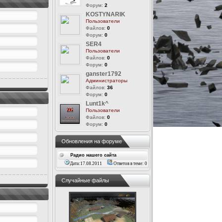
Форум:
2
KOSTYNARIK
Пользователи
Файлов:
0
Форум:
0
SER4
Пользователи
Файлов:
0
Форум:
0
ganster1792
Администраторы
Файлов:
36
Форум:
0
Lunt1k^
Пользователи
Файлов:
0
Форум:
0
Обновления на форуме
Радио нашего сайта
Дата:17.08.2011
Ответов в теме: 0
Случайные файлы