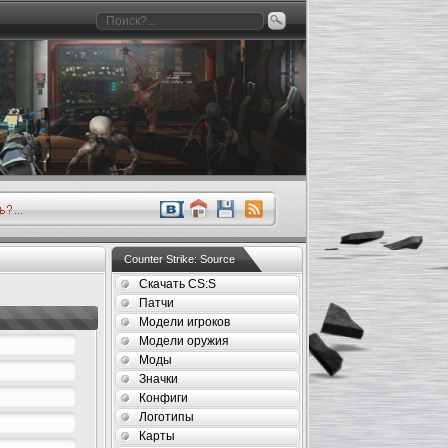
Counter Strike: Source
Скачать CS:S
Патчи
Модели игроков
Модели оружия
Моды
Значки
Конфиги
Логотипы
Карты