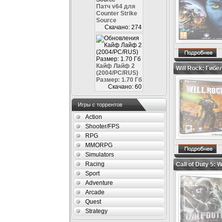
Патч v64 для
Counter Strike
Source
Скачано: 274
Кайф Лайф 2
Will Rock: Гибе
(2004/PC/RUS)
Размер: 1.70 Гб
Скачано: 60
Игры с торрентов
Action
Shooter/FPS
RPG
MMORPG
Simulators
Racing
Call of Duty 5:
Sport
Adventure
Arcade
Quest
Strategy