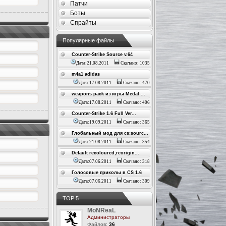
Патчи
Боты
Спрайты
Популярные файлы
Counter-Strike Source v.64
Дата:21.08.2011
Скачано: 1035
m4a1 adidas
Дата:17.08.2011
Скачано: 470
weapons pack из игры Medal ...
Дата:17.08.2011
Скачано: 406
Counter-Strike 1.6 Full Ver...
Дата:19.09.2011
Скачано: 365
Глобальный мод для cs:sourc...
Дата:21.08.2011
Скачано: 354
Default recoloured,reorigin...
Дата:07.06.2011
Скачано: 318
Голосовые приколы в CS 1.6
Дата:07.06.2011
Скачано: 309
ТОР 5
MoNReaL
Администраторы
Файлов:
36