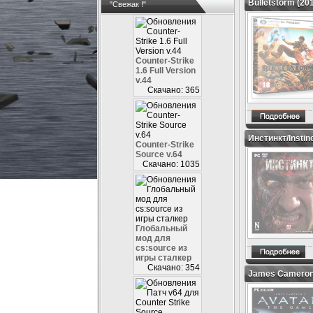
Bulletstorm (20
"Свежак !"
Counter-Strike
1.6 Full Version
v.44
Скачано: 365
Инстинкт/Instin
Counter-Strike
Source v.64
Скачано: 1035
Глобальный
мод для
cs:source из
игры сталкер
Скачано: 354
James Cameron'