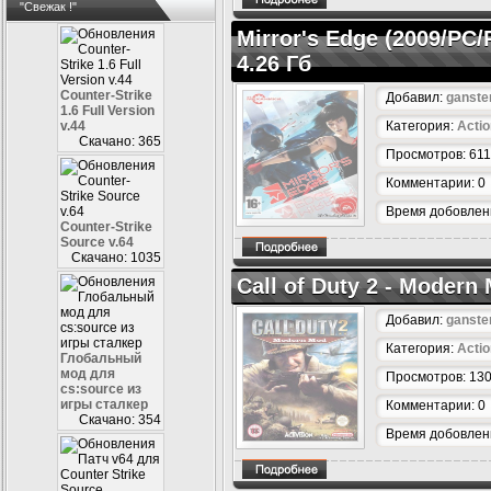
"Свежак !"
Mirror's Edge (2009/PC
4.26 Гб
Counter-Strike
Добавил:
ganste
1.6 Full Version
v.44
Категория:
Actio
Скачано: 365
Просмотров: 611
Комментарии: 0
Время добовлени
Counter-Strike
Source v.64
Скачано: 1035
Call of Duty 2 - Modern
Добавил:
ganste
Категория:
Actio
Глобальный
мод для
Просмотров: 13
cs:source из
игры сталкер
Комментарии: 0
Скачано: 354
Время добовлени