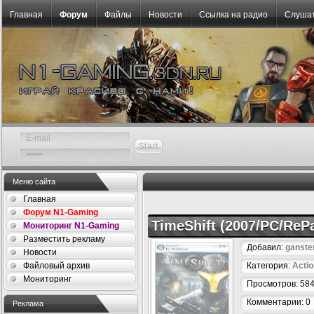
Главная
Форум
Файлы
Новости
Ссылка на радио
Слушат
Меню сайта
Главная
Форум N1-Gaming
TimeShift (2007/PC/ReP
Мониторинг N1-Gaming
Разместить рекламу
Добавил:
ganste
Новости
Файловый архив
Категория:
Actio
Мониторинг
Просмотров: 58
Комментарии: 0
Реклама