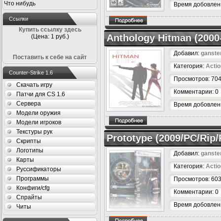
Что нибудь
Время добовлени
Ссылки
Купить ссылку здесь
Anthology Hitman (2000
(Цена: 1 руб.)
Добавил:
ganste
Поставить к себе на сайт
Категория:
Actio
Counter-Strike 1.6
Просмотров: 70
Скачать игру
Комментарии: 0
Патчи для CS 1.6
Сервера
Время добовлени
Модели оружия
Модели игроков
Текстуры рук
Prototype (2009/PC/Rip/
Скрипты
Логотипы
Добавил:
ganste
Карты
Категория:
Actio
Руссификаторы
Программы
Просмотров: 60
Конфиги/cfg
Комментарии: 0
Спрайты
Время добовлени
Читы