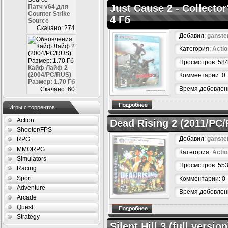
Just Cause 2 - Collecto
Патч v64 для
Counter Strike
4 Гб
Source
Скачано: 274
Добавил:
ganste
Категория:
Actio
Просмотров: 58
Кайф Лайф 2
(2004/PC/RUS)
Комментарии: 0
Размер: 1.70 Гб
Время добовлени
Скачано: 60
Игры с торрентов
Action
Dead Rising 2 (2011/PC
Shooter/FPS
Добавил:
ganste
RPG
MMORPG
Категория:
Actio
Simulators
Просмотров: 55
Racing
Sport
Комментарии: 0
Adventure
Время добовлени
Arcade
Quest
Strategy
Silent Hill 3 (full versi