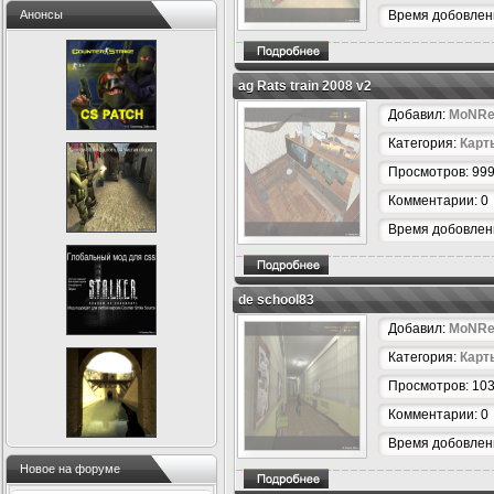
Анонсы
Время добовлени
ag Rats train 2008 v2
Добавил:
MoNRe
Категория:
Карт
Просмотров: 99
Комментарии: 0
Время добовлени
de school83
Добавил:
MoNRe
Категория:
Карт
Просмотров: 10
Комментарии: 0
Время добовлени
Новое на форуме