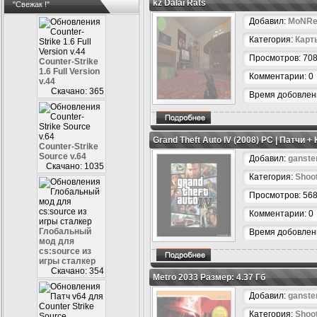
kz Dalai Rats
"Свежак !"
Добавил:
MoNRe
Категория:
Карт
Просмотров: 70
Counter-Strike
1.6 Full Version
Комментарии: 0
v.44
Скачано: 365
Время добовлени
Grand Theft Auto IV (2008) PC | Патчи 
Counter-Strike
Source v.64
Добавил:
ganste
Скачано: 1035
Категория:
Shoo
Просмотров: 56
Комментарии: 0
Глобальный
Время добовлени
мод для
cs:source из
игры сталкер
Скачано: 354
Metro 2033 Размер: 4.37 Гб
Добавил:
ganste
Категория:
Shoo