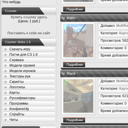
Время добовлени
Что нибудь
Ссылки
Купить ссылку здесь
fy_Kliffs
(Цена: 1 руб.)
Добавил:
MoNRe
Поставить к себе на сайт
Категория:
Карт
Просмотров: 58
Counter-Strike 1.6
Комментарии: 0
Скачать игру
Патчи для CS 1.6
Время добовлени
Сервера
Модели оружия
Модели игроков
fy_Rack
Текстуры рук
Добавил:
MoNRe
Скрипты
Логотипы
Категория:
Карт
Карты
Просмотров: 62
Руссификаторы
Программы
Комментарии: 0
Конфиги/cfg
Время добовлени
Спрайты
Читы