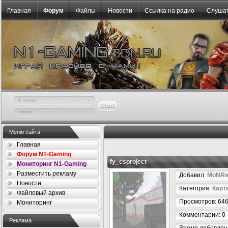
Главная
Форум
Файлы
Новости
Ссылка на радио
Слушат
Меню сайта
Главная
Форум N1-Gaming
fy_csproject
Мониторинг N1-Gaming
Разместить рекламу
Добавил:
MoNRe
Новости
Категория:
Карт
Файловый архив
Просмотров: 64
Мониторинг
Комментарии: 0
Реклама