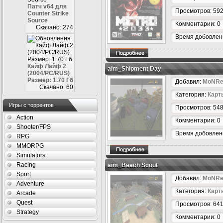
Патч v64 для
Просмотров: 59
Counter Strike
Source
Комментарии: 0
Скачано: 274
Время добовлени
Кайф Лайф 2
aim_Shipment Day
(2004/PC/RUS)
Размер: 1.70 Гб
Добавил:
MoNRe
Скачано: 60
Категория:
Карт
Игры с торрентов
Просмотров: 54
Action
Комментарии: 0
Shooter/FPS
Время добовлени
RPG
MMORPG
Simulators
Racing
aim_Beach Scout
Sport
Добавил:
MoNRe
Adventure
Категория:
Карт
Arcade
Quest
Просмотров: 64
Strategy
Комментарии: 0