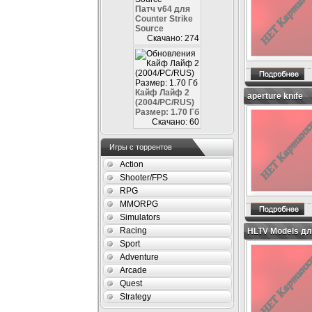
Патч v64 для
Counter Strike
Source
Скачано: 274
Кайф Лайф 2
aperture knife
(2004/PC/RUS)
Размер: 1.70 Гб
Скачано: 60
Игры с торрентов
Action
Shooter/FPS
RPG
MMORPG
Simulators
Racing
HLTV Models дл
Sport
Adventure
Arcade
Quest
Strategy