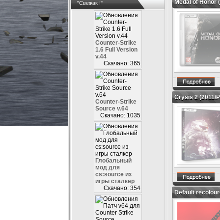
Medal of Honor 
"Свежак !"
Counter-Strike
1.6 Full Version
v.44
Скачано: 365
Crysis 2 (2011
Counter-Strike
Source v.64
Скачано: 1035
Глобальный
мод для
cs:source из
игры сталкер
Скачано: 354
Default recolou