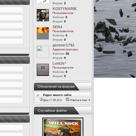
Форум:
2
KOSTYNARIK
Пользователи
Файлов:
0
Форум:
0
SER4
Пользователи
Файлов:
0
Форум:
0
ganster1792
Администраторы
Файлов:
36
Форум:
0
Lunt1k^
Пользователи
Файлов:
0
Форум:
0
Обновления на форуме
Радио нашего сайта
Дата:17.08.2011
Ответов в теме: 0
Случайные файлы