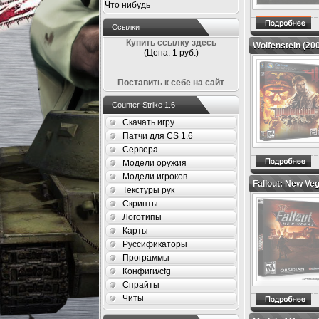
Что нибудь
Ссылки
Купить ссылку здесь
Wolfenstein (20
(Цена: 1 руб.)
Поставить к себе на сайт
Counter-Strike 1.6
Скачать игру
Патчи для CS 1.6
Сервера
Модели оружия
Модели игроков
Fallout: New Ve
Текстуры рук
Скрипты
Логотипы
Карты
Руссификаторы
Программы
Конфиги/cfg
Спрайты
Читы