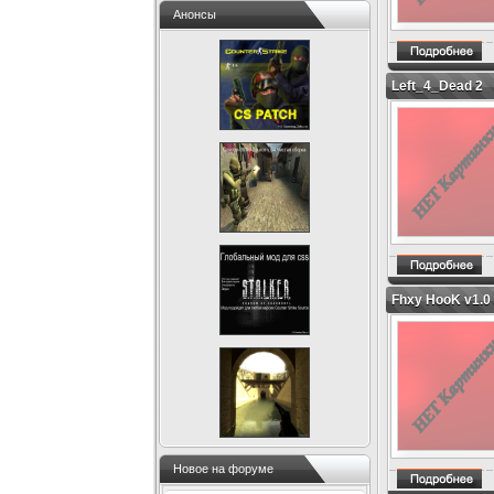
Анонсы
Left_4_Dead 2
Fhxy HooK v1.0
Новое на форуме