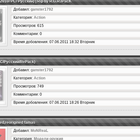
(2010/ PC/ Русский) | Rip by R.G.R3PacK
Добавил:
ganster1792
Категория:
Action
Просмотров: 615
Комментарии: 0
Время добовления: 07.06.2011 18:32 Вторник
/PC/Русский/RePack)
Добавил:
ganster1792
Категория:
Action
Просмотров: 749
Комментарии: 0
Время добовления: 07.06.2011 18:26 Вторник
red,reorigined famas
Добавил:
MoNReaL
Категория:
Модели оружия