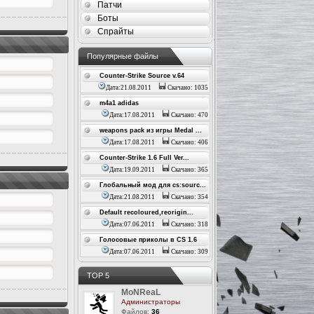
Патчи
Боты
Спрайты
Популярные файлы
Counter-Strike Source v.64
Дата:21.08.2011
Скачано: 1035
m4a1 adidas
Дата:17.08.2011
Скачано: 470
weapons pack из игры Medal ...
Дата:17.08.2011
Скачано: 406
Counter-Strike 1.6 Full Ver...
Дата:19.09.2011
Скачано: 365
Глобальный мод для cs:sourc...
Дата:21.08.2011
Скачано: 354
Default recoloured,reorigin...
Дата:07.06.2011
Скачано: 318
Голосовые приколы в CS 1.6
Дата:07.06.2011
Скачано: 309
ТОР 5
MoNReaL
Администраторы
Файлов:
36