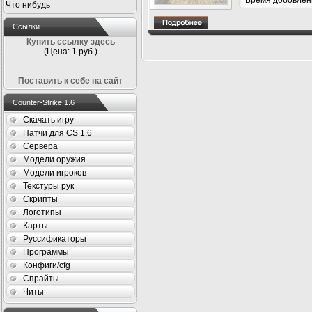
Время добовлени
Что нибудь
Ссылки
Купить ссылку здесь
(Цена: 1 руб.)
Поставить к себе на сайт
Counter-Strike 1.6
Скачать игру
Патчи для CS 1.6
Сервера
Модели оружия
Модели игроков
Текстуры рук
Скрипты
Логотипы
Карты
Руссификаторы
Программы
Конфиги/cfg
Спрайты
Читы