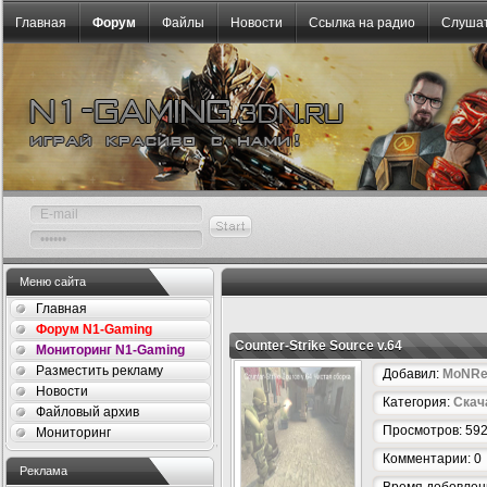
Главная
Форум
Файлы
Новости
Ссылка на радио
Слушат
Меню сайта
Главная
Форум N1-Gaming
Counter-Strike Source v.64
Мониторинг N1-Gaming
Разместить рекламу
Добавил:
MoNRe
Новости
Категория:
Скач
Файловый архив
Просмотров: 59
Мониторинг
Комментарии: 0
Реклама